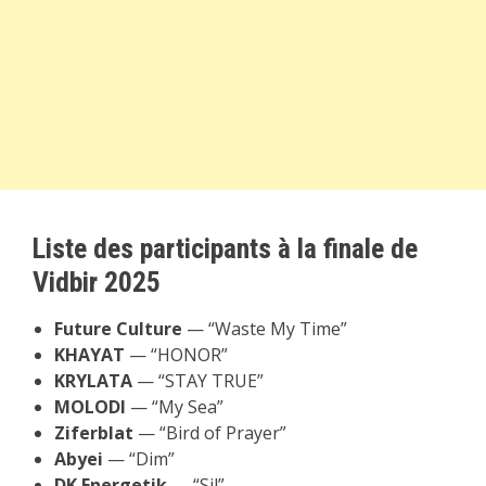
Liste des participants à la finale de
Vidbir 2025
Future Culture
— “Waste My Time”
KHAYAT
— “HONOR”
KRYLATA
— “STAY TRUE”
MOLODI
— “My Sea”
Ziferblat
— “Bird of Prayer”
Abyei
— “Dim”
DK Energetik
— “Sil”